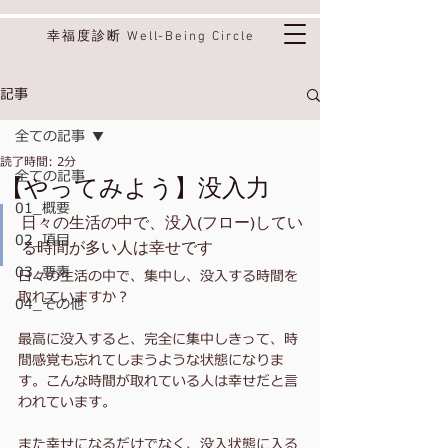
幸福度診断 Well-Being Circle
記事
全ての記事
読了時間: 2分
全ての記事
【やってみよう】没入力
01_概要
日々の生活の中で、没入(フロー)してい
02_項目
る時間が多い人は幸せです
03_要素
日々の生活の中で、集中し、没入する時間を
取れていますか？
04_その他
最高に没入すると、完全に集中しきって、時
間感覚も忘れてしまうような状態になりま
す。こんな時間が取れている人は幸せだと言
われています。
また幸せになるだけでなく、没入状態に入る