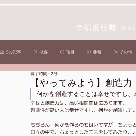
幸福度診断 Well-
全ての記事
01_概要
02_項目
03_要素
04_その他
読了時間: 2分
【やってみよう】創造力
何かを創造することは幸せですし、
幸せと創造力は、高い相関関係にあります。
創造性が高い人は幸せですし、何かを創造して
もちろん、何かを作るのも良いですが、ちょっ
日々の中で、ちょっとした工夫をしてみたり、