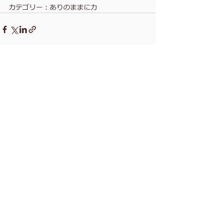
カテゴリー：ありのままに力
コメント
コメントを追加…
幸福度診断
Well-Being
Circle