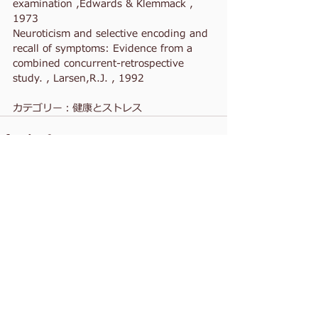
examination ,Edwards & Klemmack , 
1973
Neuroticism and selective encoding and 
recall of symptoms: Evidence from a 
combined concurrent-retrospective 
study. , Larsen,R.J. , 1992
カテゴリー：健康とストレス
コメント
コメントを追加…